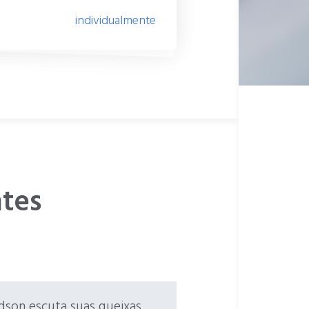
individualmente
ntes
dson escuta suas queixas,